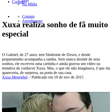
Contato
Na Mídia
Contato
Atendimento
Xuxa realiza sonho de fã muito
especial
O Gabriel, de 27 anos, tem Síndrome de Down, e desde
pequenininho acompanha a rainha. Sem nunca desistir de seus
sonhos, ele escreveu uma cartinha e ainda gravou um vídeo na
tentativa de conhecer Xuxa. Mas, o que ele não imaginava, é que ela
apareceria, de surpresa, na porta de sua casa.
Xuxa Meneghel
– Publicado em 10 de nov de 2015