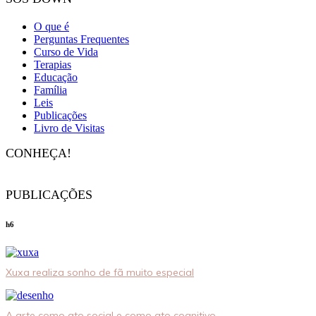
O que é
Perguntas Frequentes
Curso de Vida
Terapias
Educação
Família
Leis
Publicações
Livro de Visitas
CONHEÇA!
PUBLICAÇÕES
h6
Xuxa realiza sonho de fã muito especial
A arte como ato social e como ato cognitivo